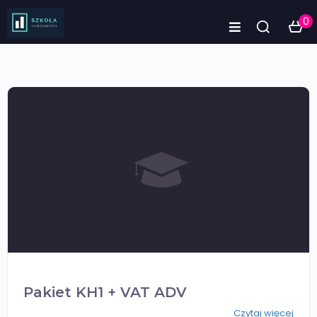
0
Pakiet KH1 + VAT ADV
Czytaj więcej