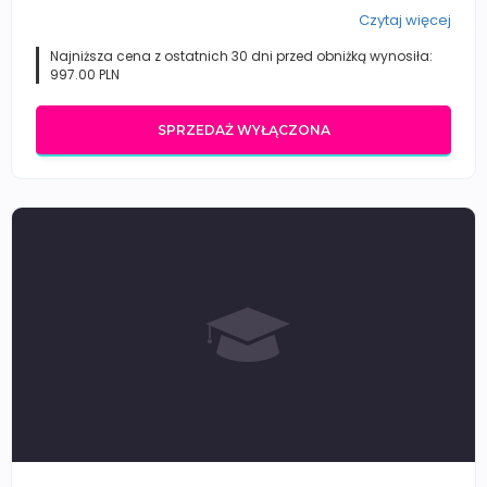
Czytaj więcej
Najniższa cena z ostatnich 30 dni przed obniżką wynosiła:
997.00 PLN
SPRZEDAŻ WYŁĄCZONA