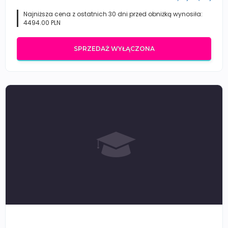
Najniższa cena z ostatnich 30 dni przed obniżką wynosiła:
4494.00 PLN
SPRZEDAŻ WYŁĄCZONA