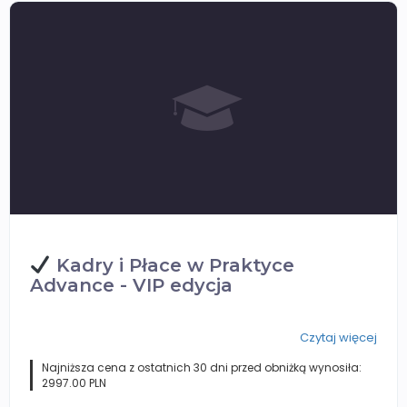
Kadry i Płace w Praktyce
Advance - VIP edycja
Czytaj więcej
Najniższa cena z ostatnich 30 dni przed obniżką wynosiła:
2997.00 PLN