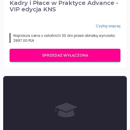
Kadry i Płace w Praktyce Advance -
VIP edycja KNS
Czytaj więcej
Najniższa cena z ostatnich 30 dni przed obniżką wynosiła:
2997.00 PLN
SPRZEDAŻ WYŁĄCZONA