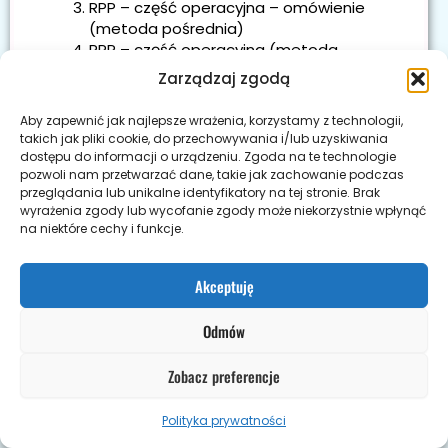
RPP – część operacyjna – omówienie
(metoda pośrednia)
RPP – część operacyjna (metoda
bezpośrednia)
Zarządzaj zgodą
RPP – część operacyjna – przykład
liczbowy (metoda pośrednia)
Aby zapewnić jak najlepsze wrażenia, korzystamy z technologii,
RPP – część inwestycyjna – omówienie
takich jak pliki cookie, do przechowywania i/lub uzyskiwania
RPP – część inwestycyjna – przykład
dostępu do informacji o urządzeniu. Zgoda na te technologie
liczbowy
pozwoli nam przetwarzać dane, takie jak zachowanie podczas
przeglądania lub unikalne identyfikatory na tej stronie. Brak
RPP – część finansowa – omówienie
wyrażenia zgody lub wycofanie zgody może niekorzystnie wpłynąć
RPP – część finansowa – przykład
na niektóre cechy i funkcje.
liczbowy
RPP – podsumowanie
Błędy w RPP
Akceptuję
RPP w Comarch Optima
Zadanie domowe
Odmów
Zobacz preferencje
Polityka prywatności