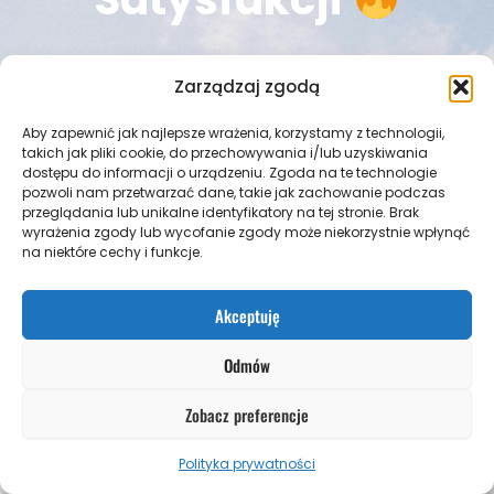
Zarządzaj zgodą
Aby zapewnić jak najlepsze wrażenia, korzystamy z technologii,
takich jak pliki cookie, do przechowywania i/lub uzyskiwania
dostępu do informacji o urządzeniu. Zgoda na te technologie
pozwoli nam przetwarzać dane, takie jak zachowanie podczas
przeglądania lub unikalne identyfikatory na tej stronie. Brak
wyrażenia zgody lub wycofanie zgody może niekorzystnie wpłynąć
na niektóre cechy i funkcje.
POKOCHAJ KURS LUB ZWRACAM PIENIĄDZE
Wszystkie materiały przygotowałam w taki
sposób, aby dały Ci 10 razy więcej wartości, niż
Akceptuję
oczekujesz. Jeżeli jednak z jakichś powodów
kurs nie będzie dla Ciebie odpowiedni, to
Odmów
wystarczy, że napiszesz na adres:
szkola@szkolaksiegowosci.pl, a zwrócę Ci
100%
Zobacz preferencje
Twojej wpłaty
! Okres gwarancji to
30 dni
od dnia
zakupu.
Moim celem jest przekazanie Ci jak
Polityka prywatności
największej wartości merytorycznej i