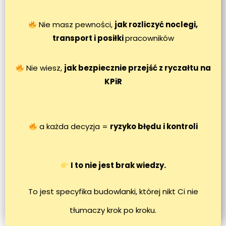
Nie masz pewności,
jak rozliczyć noclegi,
transport i posiłki
pracowników
Nie wiesz,
jak bezpiecznie przejść z ryczałtu na
KPiR
a każda decyzja =
ryzyko błędu i kontroli
I to nie jest brak wiedzy.
To jest specyfika budowlanki, której nikt Ci nie
tłumaczy krok po kroku.