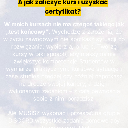
A jak zaliczyć kurs i uzyskać
certyfikat?
W moich kursach nie ma czegoś takiego jak
„test końcowy”
. Wychodzę z założenia, że
w życiu zawodowym nie spotkasz sytuacji do
rozwiązania: wybierz a, b lub c. Tworzę
kursy w taki sposób, aby maksymalnie
zwiększyć kompetencje Studentów w
wymiarze praktycznym. Kursowe sytuacje i
case studies prędzej czy później napotkasz
na drodze swojej kariery, a dzięki
wykonanym zadaniom – z całą pewnością
sobie z nimi poradzisz!
Ale MUSISZ wykonać i przesłać na grupie
DISCORD wszystkie zadania domowe aby