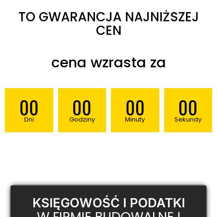
TO GWARANCJA NAJNIŻSZEJ
CEN
cena wzrasta za​
00
00
00
00
Dni
Godziny
Minuty
Sekundy
KSIĘGOWOŚĆ I PODATKI
W FIRMIE BUDOWALNEJ