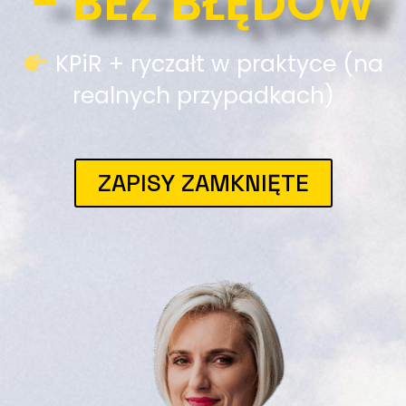
- BEZ BŁĘDÓW
KPiR + ryczałt w praktyce (na
realnych przypadkach)
ZAPISY ZAMKNIĘTE