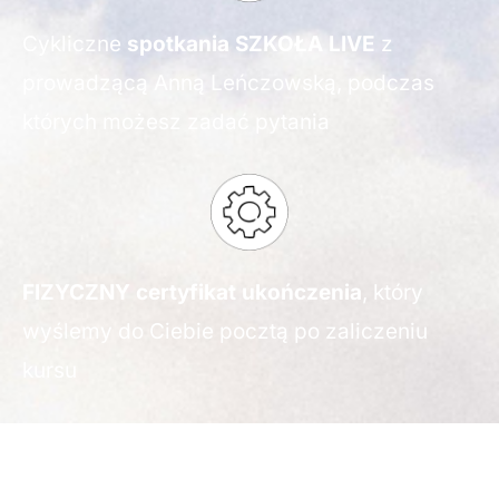
Cykliczne
spotkania SZKOŁA LIVE
z
prowadzącą Anną Leńczowską, podczas
których możesz zadać pytania
FIZYCZNY certyfikat ukończenia
, który
wyślemy do Ciebie pocztą po zaliczeniu
kursu