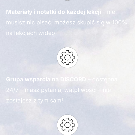
Materiały i notatki do każdej lekcji
– nie
musisz nic pisać, możesz skupić się w 100%
na lekcjach wideo
Grupa wsparcia na DISCORD
– dostępna
24/7 – masz pytania, wątpliwości – nie
zostajesz z tym sam!