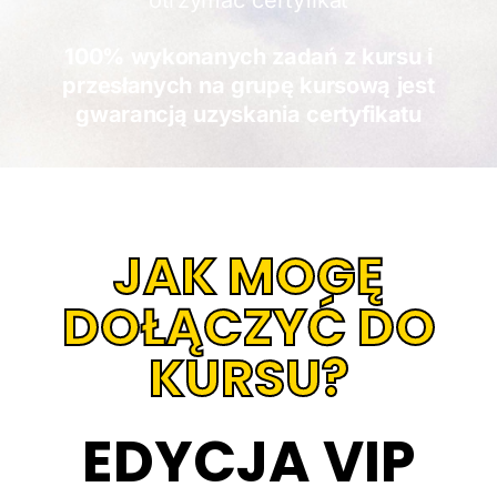
otrzymać certyfikat
100% wykonanych zadań z kursu i
przesłanych na grupę kursową jest
gwarancją uzyskania certyfikatu
JAK MOGĘ
DOŁĄCZYĆ DO
KURSU?
EDYCJA VIP